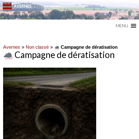
Commune du Val d'Oise
AVERNES
MENU
Avernes
Non classé
Campagne de dératisation
Campagne de dératisation