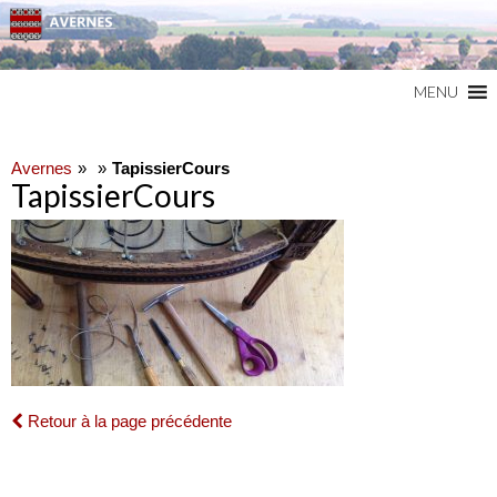
Commune du Val d'Oise
AVERNES
MENU
Avernes
TapissierCours
TapissierCours
Retour à la page précédente