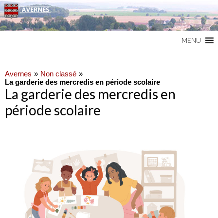
Commune du Val d'Oise
AVERNES
MENU
Avernes
Non classé
La garderie des mercredis en période scolaire
La garderie des mercredis en
période scolaire