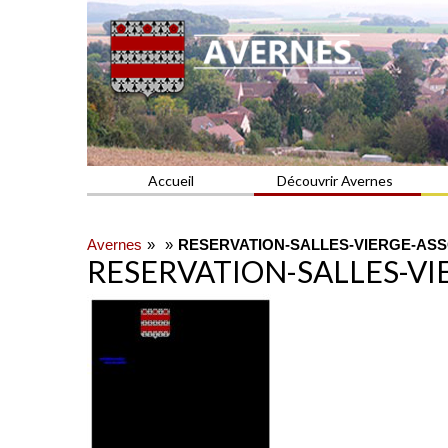
Commune du Val d'Oise
AVERNES
Accueil
Découvrir Avernes
Avernes
RESERVATION-SALLES-VIERGE-ASS
RESERVATION-SALLES-VI