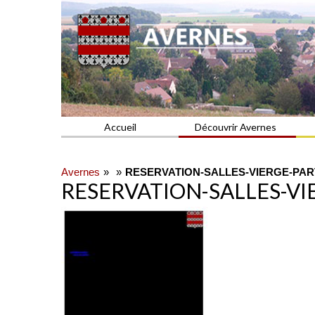
Commune du Val d'Oise
AVERNES
Accueil
Découvrir Avernes
Avernes
RESERVATION-SALLES-VIERGE-PART
RESERVATION-SALLES-VI