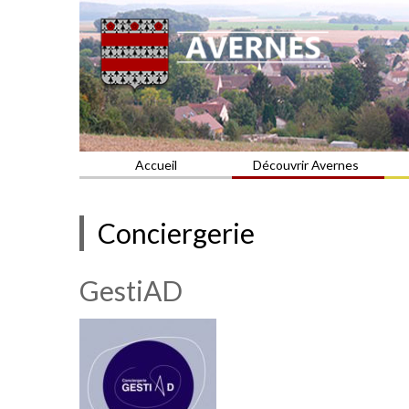
Commune du Val d'Oise
AVERNES
Accueil
Découvrir Avernes
Conciergerie
GestiAD