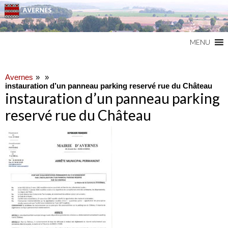
Commune du Val d'Oise
AVERNES
MENU
Avernes
instauration d’un panneau parking reservé rue du Château
instauration d’un panneau parking
reservé rue du Château