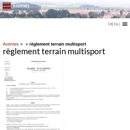
Commune du Val d'Oise
AVERNES
MENU
Avernes
règlement terrain multisport
règlement terrain multisport