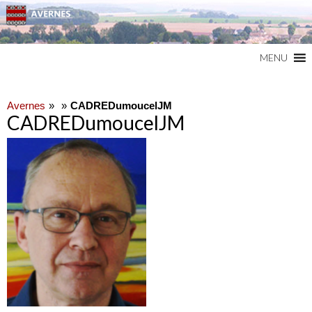
Commune du Val d'Oise
AVERNES
MENU
Avernes
CADREDumoucelJM
CADREDumoucelJM