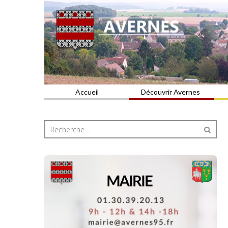
Commune du Val d'Oise
AVERNES
Accueil
Découvrir Avernes