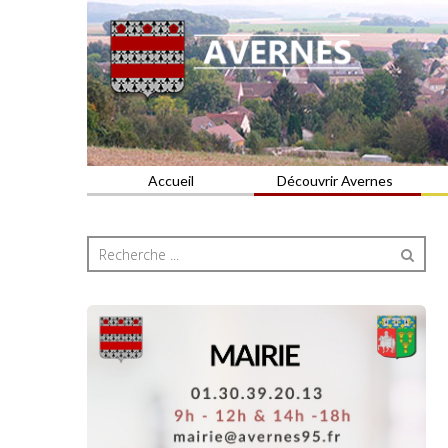
Commune du Val d'Oise
AVERNES
Accueil
Découvrir Avernes