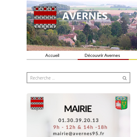
Commune du Val d'Oise
AVERNES
Accueil
Découvrir Avernes