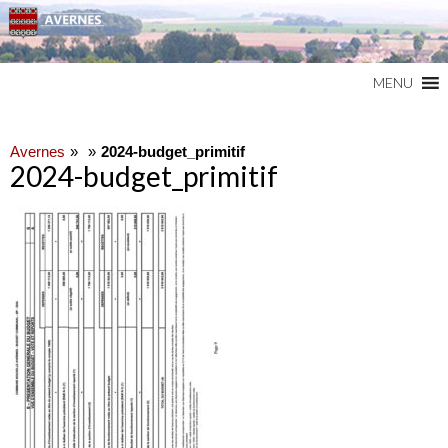
Commune du Val d'Oise
AVERNES
MENU
Avernes
2024-budget_primitif
2024-budget_primitif