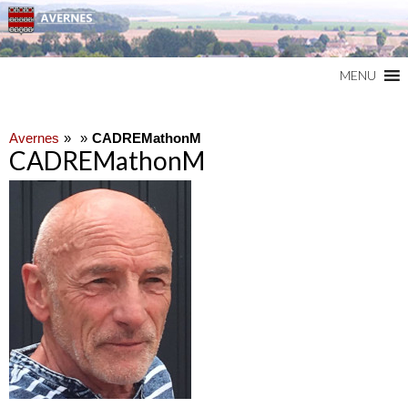
Commune du Val d'Oise
AVERNES
MENU
Avernes
CADREMathonM
CADREMathonM