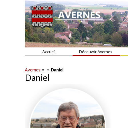
Commune du Val d'Oise
AVERNES
Accueil
Découvrir Avernes
Avernes
Daniel
Daniel