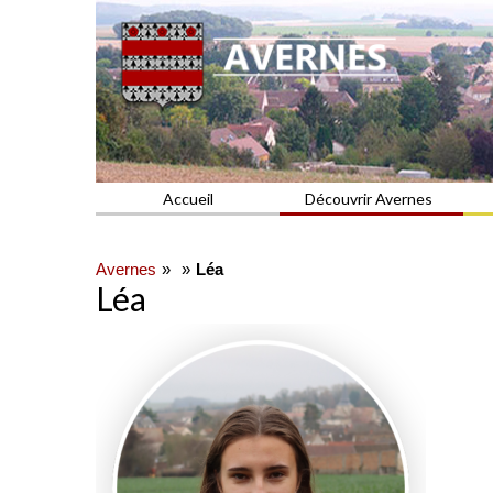
Commune du Val d'Oise
AVERNES
Accueil
Découvrir Avernes
Avernes
Léa
Léa