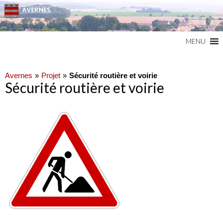
Commune du Val d'Oise
AVERNES
MENU
Avernes
Projet
Sécurité routière et voirie
Sécurité routière et voirie