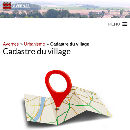
Commune du Val d'Oise
AVERNES
MENU
Avernes
Urbanisme
Cadastre du village
Cadastre du village