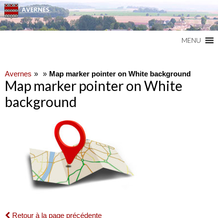
Commune du Val d'Oise
AVERNES
MENU
Avernes
Map marker pointer on White background
Map marker pointer on White
background
Retour à la page précédente