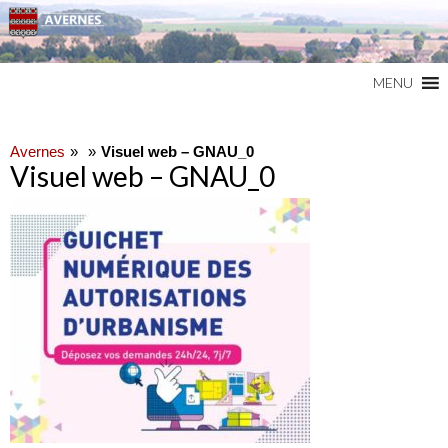
Commune du Val d'Oise
AVERNES
MENU
Avernes
Visuel web – GNAU_0
Visuel web – GNAU_0