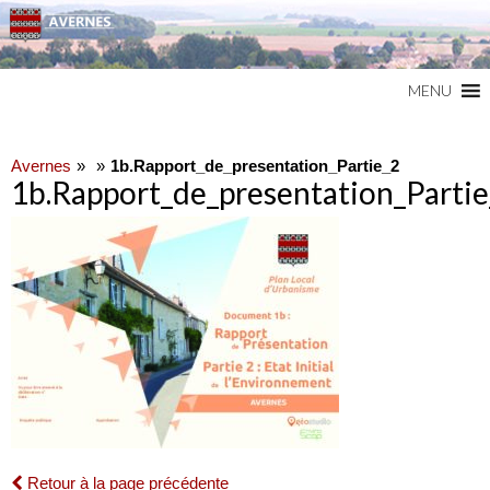
Commune du Val d'Oise
AVERNES
MENU
Avernes
1b.Rapport_de_presentation_Partie_2
1b.Rapport_de_presentation_Partie
Retour à la page précédente