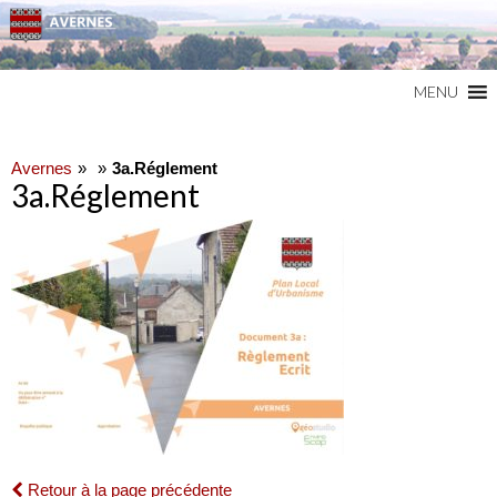
Commune du Val d'Oise
AVERNES
MENU
Avernes
3a.Réglement
3a.Réglement
Retour à la page précédente