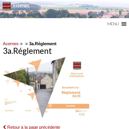
Commune du Val d'Oise
AVERNES
MENU
Avernes
3a.Réglement
3a.Réglement
Retour à la page précédente