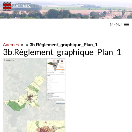
Commune du Val d'Oise
AVERNES
MENU
Avernes
3b.Réglement_graphique_Plan_1
3b.Réglement_graphique_Plan_1