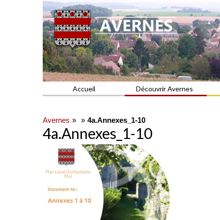
Commune du Val d'Oise
AVERNES
Accueil
Découvrir Avernes
Avernes
4a.Annexes_1-10
4a.Annexes_1-10