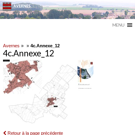
Commune du Val d'Oise
AVERNES
MENU
Avernes
4c.Annexe_12
4c.Annexe_12
Retour à la page précédente