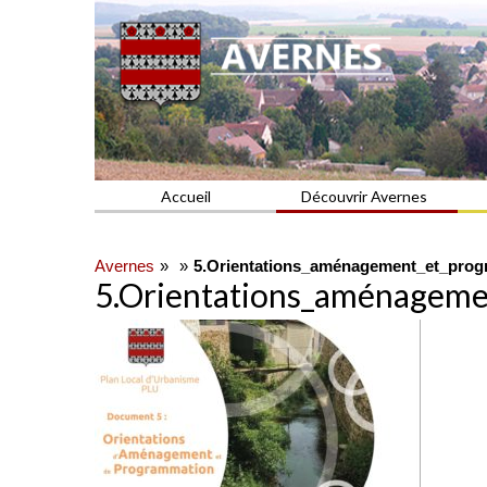
Commune du Val d'Oise
AVERNES
Accueil
Découvrir Avernes
Avernes
5.Orientations_aménagement_et_pro
5.Orientations_aménagem