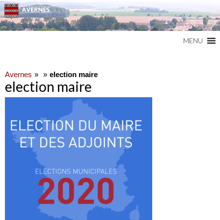
Commune du Val d'Oise
AVERNES
MENU
Avernes
election maire
election maire