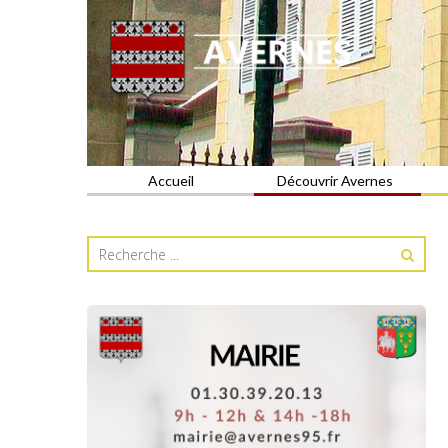
Commune du Val d'Oise
AVERNES
Accueil
Découvrir Avernes