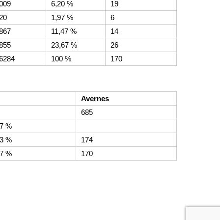
009
6,20 %
19
20
1,97 %
6
867
11,47 %
14
855
23,67 %
26
6284
100 %
170
Avernes
685
67 %
33 %
174
77 %
170