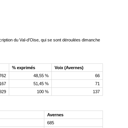
nscription du Val-d’Oise, qui se sont déroulées dimanche
% exprimés
Voix (Avernes)
762
48,55 %
66
167
51,45 %
71
929
100 %
137
Avernes
685