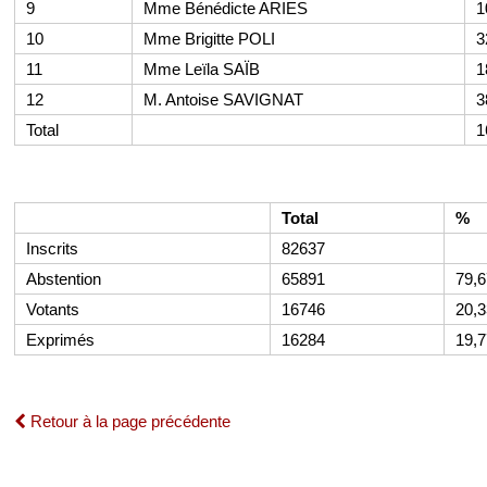
9
Mme Bénédicte ARIES
1
10
Mme Brigitte POLI
3
11
Mme Leïla SAÏB
1
12
M. Antoise SAVIGNAT
3
Total
1
Total
%
Inscrits
82637
Abstention
65891
79,
Votants
16746
20,
Exprimés
16284
19,
Retour à la page précédente