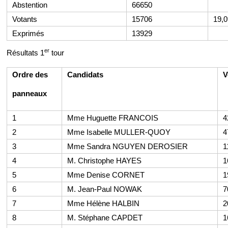
Abstention
66650
Votants
15706
19,
Exprimés
13929
er
Résultats 1
tour
Ordre
des
Candidats
V
panneaux
1
Mme Huguette FRANCOIS
4
2
Mme Isabelle MULLER-QUOY
4
3
Mme Sandra NGUYEN DEROSIER
1
4
M. Christophe HAYES
1
5
Mme Denise CORNET
1
6
M. Jean-Paul NOWAK
7
7
Mme Hélène HALBIN
2
8
M. Stéphane CAPDET
1