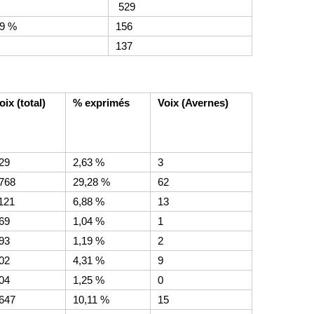
529
09 %
156
137
oix (total)
% exprimés
Voix (Avernes)
29
2,63 %
3
768
29,28 %
62
121
6,88 %
13
69
1,04 %
1
93
1,19 %
2
02
4,31 %
9
04
1,25 %
0
647
10,11 %
15