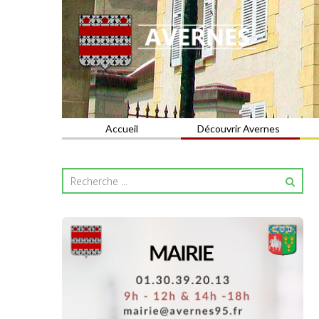
Commune du Val d'Oise
AVERNES
Accueil
Découvrir Avernes