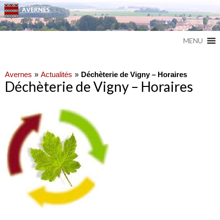
Commune du Val d'Oise
AVERNES
MENU
Avernes
Actualités
Déchèterie de Vigny – Horaires
Déchèterie de Vigny – Horaires