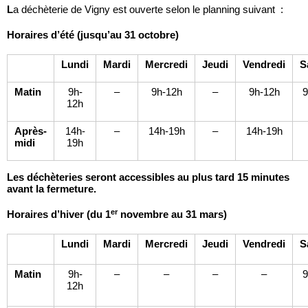
L
a déchèterie de Vigny est ouverte selon le planning suivant :
Horaires d’été (jusqu’au 31 octobre)
Lundi
Mardi
Mercredi
Jeudi
Vendredi
S
Matin
9h-
–
9h-12h
–
9h-12h
9
12h
Après-
14h-
–
14h-19h
–
14h-19h
midi
19h
Les déchèteries seront accessibles au plus tard 15 minutes
avant la fermeture.
er
Horaires d’hiver (du 1
novembre au 31 mars)
Lundi
Mardi
Mercredi
Jeudi
Vendredi
S
Matin
9h-
–
–
–
–
9
12h