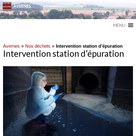
Commune du Val d'Oise
AVERNES
MENU
Avernes
Nos déchets
Intervention station d’épuration
Intervention station d’épuration