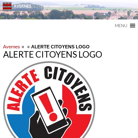
Commune du Val d'Oise
AVERNES
MENU
Avernes
ALERTE CITOYENS LOGO
ALERTE CITOYENS LOGO