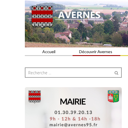
Commune du Val d'Oise
AVERNES
Accueil
Découvrir Avernes