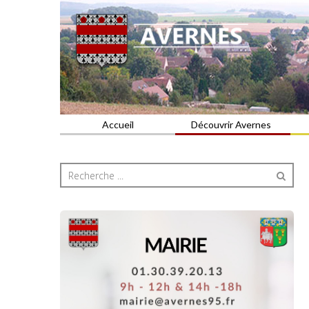
Commune du Val d'Oise
AVERNES
Accueil
Découvrir Avernes