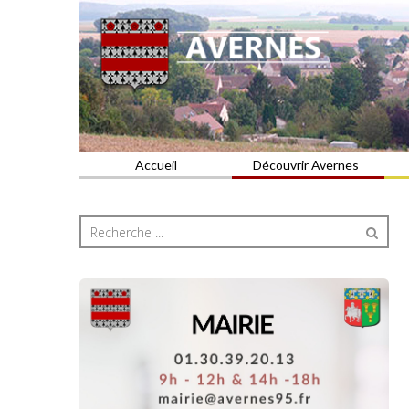
Commune du Val d'Oise
AVERNES
Accueil
Découvrir Avernes