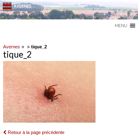
Commune du Val d'Oise
AVERNES
MENU
Avernes
tique_2
tique_2
Retour à la page précédente