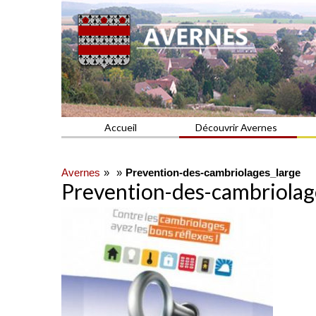
Commune du Val d'Oise
AVERNES
Accueil
Découvrir Avernes
Avernes
Prevention-des-cambriolages_large
Prevention-des-cambriolag