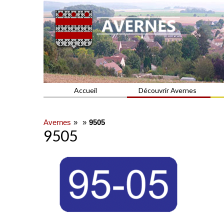
Commune du Val d'Oise
AVERNES
Accueil
Découvrir Avernes
Avernes
9505
9505