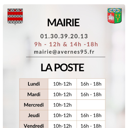
Projets d’installation d’antenne mobile 3G/4G
Antenne pour la couverture de Gadancourt :
Les photomontages complémentaires réalisés par l’opérateur en janvier 2026 ont
montré qu’un mât de 32 mètres à l’endroit préférentiel
Suite...
Faites l’apéro, pas la guerre
Une comédie de Julien Sigalas, à consommer sans modération ! Venez découvrir cette
comédie déjantée signée Julien Sigalas. Matthieu Jolibert a pris une grande résolution
pour cette nouvelle année : faire le Dry January, un mois entier sans alcool pour
ressourcer son corps. Sa décision est prise, et elle est irrévocable. Ce qui fait bien
sourire Salomé, sa femme, qui n’a elle aucune intention de se priver de quoi que ce
soit… D’autant plus que le soir même, le couple est invité chez Francky, le meilleur ami
de Salomé, qui souhaite leur présenter sa nouvelle conquête, Natacha. L’ambiance
s’annonce festive […]
Suite...