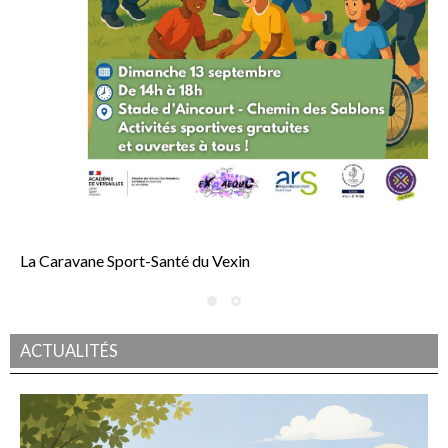
La Caravane Sport-Santé du Vexin
Fêtons ensemble le lancement de la deuxième édition ! Le SDJES (service
départemental à la jeunesse, à l’engagement et aux sports) a le plaisir d’annoncer le
lancement de la 2ᵉ édition de la Caravane Sport-Santé du Vexin, qui se tiendra le
dimanche 13 septembre au stade d’Aincourt, de 14h à 18h. Pour célébrer cette
nouvelle édition, une journée festive, conviviale et ouverte à toutes et tous sera
ACTUALITÉS
proposée aux habitants du Vexin, avec au programme de nombreuses animations
sportives gratuites et accessibles à tous les publics, quels que soient l’âge ou le niveau
de pratique.
Date : Dimanche 13 […]
Suite...