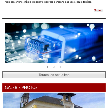
représenter une charge importante pour les personnes âgées et leurs familles.
Suite...
Le CinéMo, le cinéma en roue libre
Un cinéma mobile près de chez vous ! Cet été, notre commune a le plaisir d’accueillir le
CinéMo de la Fondation Art Explora. Derrière ce nom se cache un véritable camion-
cinéma de 72 places, aménagé en salle de projection, qui sillonne l’Île-de-France pour
amener le grand écran au plus près des habitants. Le principe : des séances gratuites,
1
2
3
à bord du camion, avec une programmation pour tous les âges autour de la thématique
« D’ici et d’ailleurs », qui interroge les notions de territoires, de déplacements, de
regards croisés et de rencontres. Mais le CinéMo, ce n’est pas seulement des […]
Toutes les actualités
Suite...
GALERIE PHOTOS
Aide de l’état : fibre optique
Avec la fermeture progressive du réseau cuivre, le passage à la fibre devient un enjeu
important pour de nombreux foyers et petites entreprises.