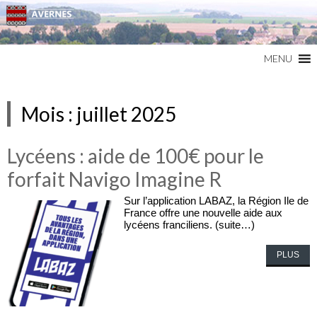
Commune du Val d'Oise
AVERNES
MENU
Mois :
juillet 2025
Lycéens : aide de 100€ pour le
forfait Navigo Imagine R
Sur l’application LABAZ, la Région Ile de
France offre une nouvelle aide aux
lycéens franciliens. (suite…)
PLUS