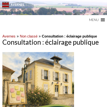
Commune du Val d'Oise
AVERNES
MENU
Avernes
Non classé
Consultation : éclairage publique
Consultation : éclairage publique