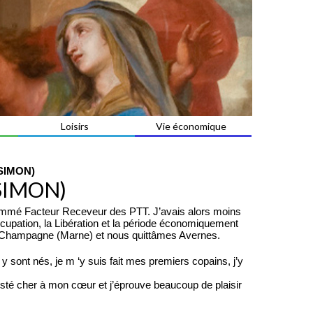
Loisirs
Vie économique
P.SIMON)
P.SIMON)
nommé Facteur Receveur des PTT. J’avais alors moins
’occupation, la Libération et la période économiquement
lly-Champagne (Marne) et nous quittâmes Avernes.
sont nés, je m ‘y suis fait mes premiers copains, j’y
 resté cher à mon cœur et j’éprouve beaucoup de plaisir