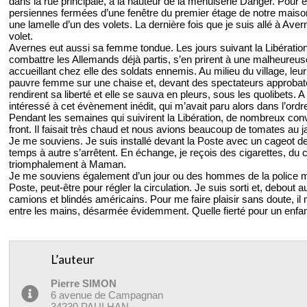
dans la rue principale, à la hauteur de la menuiserie Danger. Pour en 
persiennes fermées d’une fenêtre du premier étage de notre maison, l
une lamelle d’un des volets. La dernière fois que je suis allé à Ave
volet.
Avernes eut aussi sa femme tondue. Les jours suivant la Libération
combattre les Allemands déjà partis, s’en prirent à une malheureuse
accueillant chez elle des soldats ennemis. Au milieu du village, leur 
pauvre femme sur une chaise et, devant des spectateurs approbateurs
rendirent sa liberté et elle se sauva en pleurs, sous les quolibets. 
intéressé à cet évènement inédit, qui m’avait paru alors dans l’ord
Pendant les semaines qui suivirent la Libération, de nombreux conv
front. Il faisait très chaud et nous avions beaucoup de tomates au j
Je me souviens. Je suis installé devant la Poste avec un cageot de 
temps à autre s’arrêtent. En échange, je reçois des cigarettes, du
triomphalement à Maman.
Je me souviens également d’un jour ou des hommes de la police mi
Poste, peut-être pour régler la circulation. Je suis sorti et, debout 
camions et blindés américains. Pour me faire plaisir sans doute, i
entre les mains, désarmée évidemment. Quelle fierté pour un enfan
L’auteur
Pierre SIMON
6 avenue de Campagnan
34230 PAULHAN