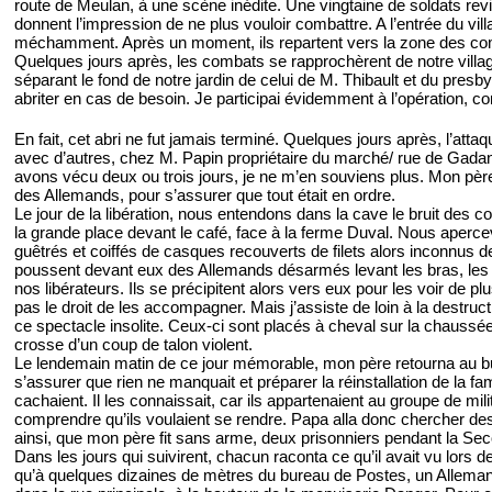
route de Meulan, à une scène inédite. Une vingtaine de soldats revien
donnent l’impression de ne plus vouloir combattre. A l’entrée du vill
méchamment. Après un moment, ils repartent vers la zone des c
Quelques jours après, les combats se rapprochèrent de notre villag
séparant le fond de notre jardin de celui de M. Thibault et du pres
abriter en cas de besoin. Je participai évidemment à l’opération, c
En fait, cet abri ne fut jamais terminé. Quelques jours après, l’att
avec d’autres, chez M. Papin propriétaire du marché/ rue de Gadan
avons vécu deux ou trois jours, je ne m’en souviens plus. Mon pèr
des Allemands, pour s’assurer que tout était en ordre.
Le jour de la libération, nous entendons dans la cave le bruit des c
la grande place devant le café, face à la ferme Duval. Nous aperc
guêtrés et coiffés de casques recouverts de filets alors inconn
poussent devant eux des Allemands désarmés levant les bras, les 
nos libérateurs. Ils se précipitent alors vers eux pour les voir de
pas le droit de les accompagner. Mais j’assiste de loin à la destruc
ce spectacle insolite. Ceux-ci sont placés à cheval sur la chaussée e
crosse d’un coup de talon violent.
Le lendemain matin de ce jour mémorable, mon père retourna au bu
s’assurer que rien ne manquait et préparer la réinstallation de la fa
cachaient. Il les connaissait, car ils appartenaient au groupe de mili
comprendre qu’ils voulaient se rendre. Papa alla donc chercher des 
ainsi, que mon père fit sans arme, deux prisonniers pendant la Se
Dans les jours qui suivirent, chacun raconta ce qu’il avait vu lors 
qu’à quelques dizaines de mètres du bureau de Postes, un Allemand