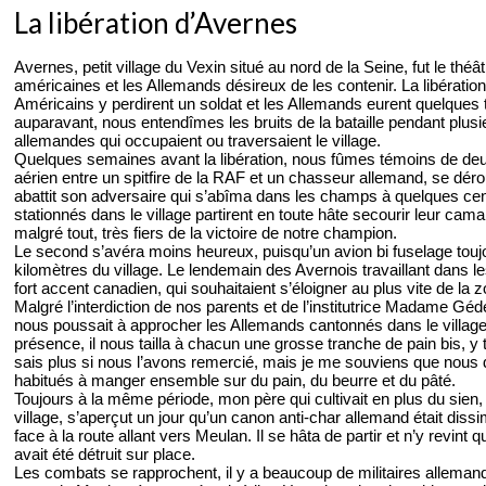
La libération d’Avernes
Avernes, petit village du Vexin situé au nord de la Seine, fut le th
américaines et les Allemands désireux de les contenir. La libérati
Américains y perdirent un soldat et les Allemands eurent quelques 
auparavant, nous entendîmes les bruits de la bataille pendant plu
allemandes qui occupaient ou traversaient le village.
Quelques semaines avant la libération, nous fûmes témoins de d
aérien entre un spitfire de la RAF et un chasseur allemand, se dé
abattit son adversaire qui s’abîma dans les champs à quelques ce
stationnés dans le village partirent en toute hâte secourir leur cam
malgré tout, très fiers de la victoire de notre champion.
Le second s’avéra moins heureux, puisqu’un avion bi fuselage toujou
kilomètres du village. Le lendemain des Avernois travaillant dans 
fort accent canadien, qui souhaitaient s’éloigner au plus vite de la
Malgré l’interdiction de nos parents et de l’institutrice Madame Gédet
nous poussait à approcher les Allemands cantonnés dans le village. 
présence, il nous tailla à chacun une grosse tranche de pain bis, y 
sais plus si nous l’avons remercié, mais je me souviens que nous 
habitués à manger ensemble sur du pain, du beurre et du pâté.
Toujours à la même période, mon père qui cultivait en plus du sien, l
village, s’aperçut un jour qu’un canon anti-char allemand était dissi
face à la route allant vers Meulan. Il se hâta de partir et n’y revint q
avait été détruit sur place.
Les combats se rapprochent, il y a beaucoup de militaires allemand