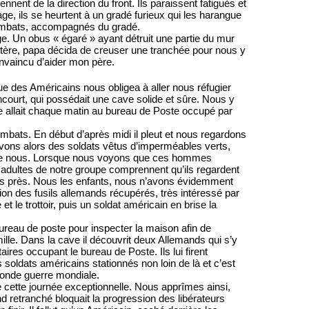
nent de la direction du front. Ils paraissent fatigués et
age, ils se heurtent à un gradé furieux qui les harangue
ombats, accompagnés du gradé.
e. Un obus « égaré » ayant détruit une partie du mur
bytère, papa décida de creuser une tranchée pour nous y
onvaincu d’aider mon père.
aque des Américains nous obligea à aller nous réfugier
court, qui possédait une cave solide et sûre. Nous y
e allait chaque matin au bureau de Poste occupé par
ombats. En début d’après midi il pleut et nous regardons
evons alors des soldats vêtus d’imperméables verts,
us de nous. Lorsque nous voyons que ces hommes
adultes de notre groupe comprennent qu’ils regardent
 plus près. Nous les enfants, nous n’avons évidemment
tion des fusils allemands récupérés, très intéressé par
t le trottoir, puis un soldat américain en brise la
reau de poste pour inspecter la maison afin de
mille. Dans la cave il découvrit deux Allemands qui s’y
taires occupant le bureau de Poste. Ils lui firent
soldats américains stationnés non loin de là et c’est
conde guerre mondiale.
de cette journée exceptionnelle. Nous apprîmes ainsi,
 retranché bloquait la progression des libérateurs