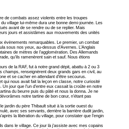
éâtre de combats assez violents entre les troupes
on du village lui-même dura une bonne demi-journée. Les
tués avant de se rendre ou de se replier. Mais
sieurs jours et assistâmes aux mouvements des unités
eux évènements remarquables. Le premier, un combat
roula sous nos yeux, au-dessus d’Avernes. L’Anglais
ntaines de mètres de l’agglomération. Des Allemands
arade, qu’ils ramenèrent sain et sauf. Nous étions
rs de la RAF, fut à notre grand dépit, abattu à 2 ou 3
les champs, renseignèrent deux grands gars en civil, au
 zone et se cacher en attendant d’être secourus.
 qui nous avait fait la leçon en classe, notre curiosité
Un jour que l’un d’entre eux cassait la croûte en notre
tartina du beurre puis du pâté et nous la donna. Je ne
dévorâmes notre tartine de bon cœur, n’étant pas
e jardin du père Thibault situé à la sortie ouest du
mulé, avec ses servants, derrière la barrière dudit jardin,
u’après la libération du village, pour constater que l’engin
s dans le village. Ce jour là j’assiste avec mes copains