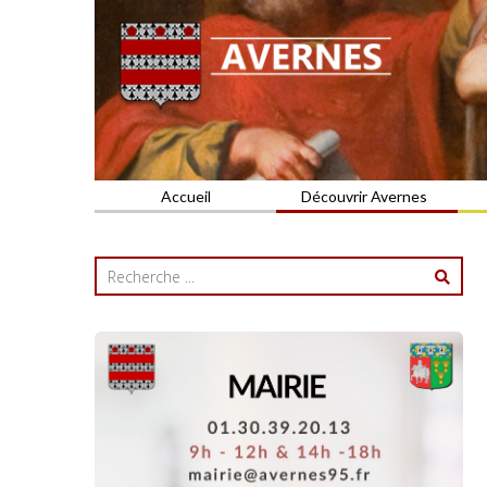
Commune du Val d'Oise
AVERNES
Accueil
Découvrir Avernes