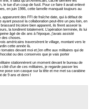
finir, Il fallut qu’un Américain, caché derrière les
e tue d’un coup de fusil. Pour ce faire il avait enlevé
rnes, en juin 1986, cette lamelle manquait toujours au
, apparurent des FFI de fraîche date, qui à défaut de
 ayant poussé la collaboration peut-être un peu loin, en
brassard tricolore bien apparent, ils firent asseoir la
, la tondirent totalement. L’opération terminée, ils lui
A peine âgé de dix ans à l’époque, j’avais assisté
re des choses.
ois américains traversèrent le village, montant vers le
ardin cette année là.
tomates devant moi et j’en offre aux militaires qui de
 chocolat ou des conserves que je vais porter
litaire stationnèrent un moment devant le bureau de
au côté d’un de ces militaires, je regarde passer les
l me pose son casque sur la tête et me met sa carabine
t de 9 ans et demi !