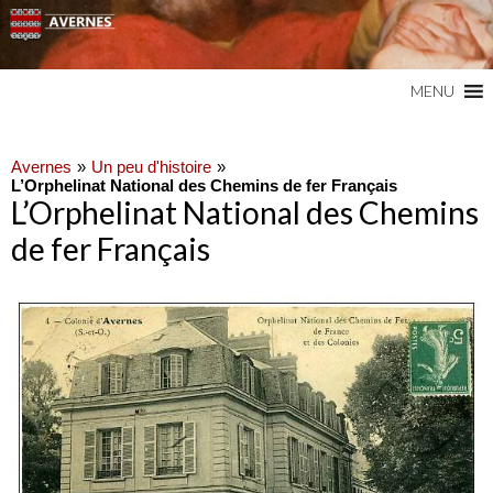
Commune du Val d'Oise
AVERNES
MENU
Avernes
Un peu d'histoire
L’Orphelinat National des Chemins de fer Français
L’Orphelinat National des Chemins
de fer Français