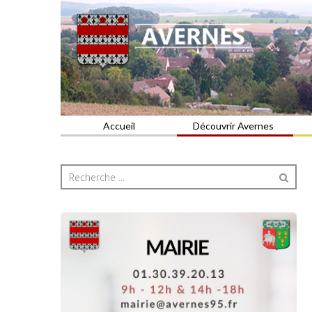
Commune du Val d'Oise
AVERNES
Accueil
Découvrir Avernes