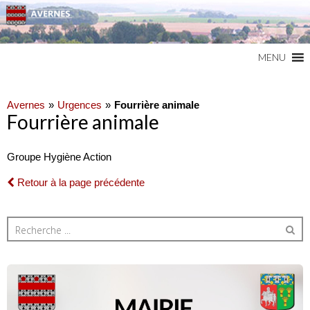
Commune du Val d'Oise
AVERNES
MENU
Avernes
Urgences
Fourrière animale
Fourrière animale
Groupe Hygiène Action
Retour à la page précédente