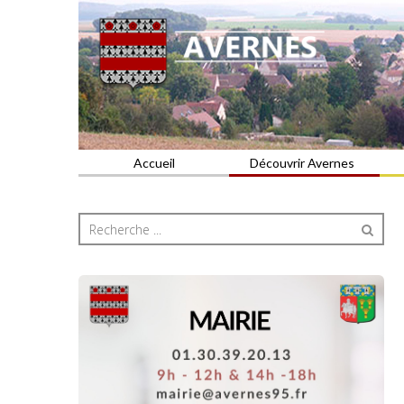
Commune du Val d'Oise
AVERNES
Accueil
Découvrir Avernes