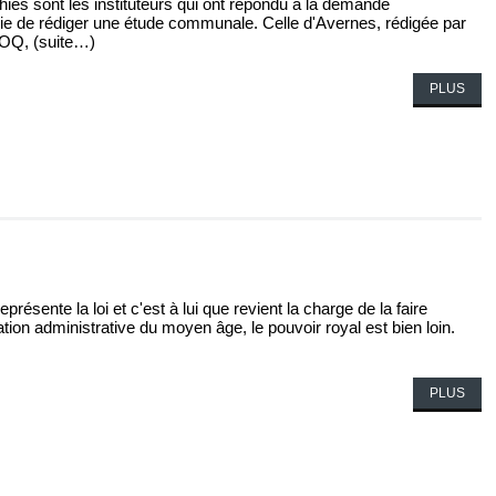
es sont les instituteurs qui ont répondu à la demande
chie de rédiger une étude communale. Celle d'Avernes, rédigée par
COQ, (suite…)
PLUS
présente la loi et c'est à lui que revient la charge de la faire
ation administrative du moyen âge, le pouvoir royal est bien loin.
PLUS