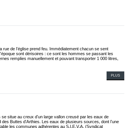
 la rue de l'église prend feu. Immédiatement chacun se sent
l'époque sont dérisoires : ce sont les hommes se passant les
nternes remplies manuellement et pouvant transporter 1 000 litres,
PLUS
s se situe au creux d'un large vallon creusé par les eaux de
 des Buttes d'Arthies. Les eaux de plusieurs sources, dont l'une
otable les communes adhérentes au S.I.E.V.A. (Syndicat