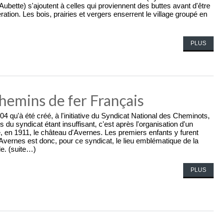
bette) s'ajoutent à celles qui proviennent des buttes avant d'être
ation. Les bois, prairies et vergers enserrent le village groupé en
.
PLUS
hemins de fer Français
04 qu'à été créé, à l'initiative du Syndicat National des Cheminots,
s du syndicat étant insuffisant, c'est après l'organisation d'un
té, en 1911, le château d'Avernes. Les premiers enfants y furent
 Avernes est donc, pour ce syndicat, le lieu emblématique de la
le. (suite…)
PLUS