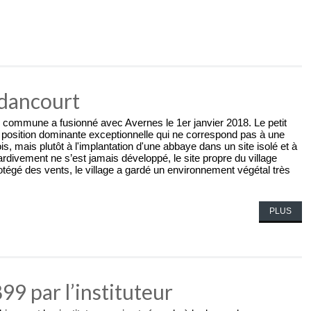
dancourt
ommune a fusionné avec Avernes le 1er janvier 2018. Le petit
osition dominante exceptionnelle qui ne correspond pas à une
s, mais plutôt à l'implantation d'une abbaye dans un site isolé et à
tardivement ne s’est jamais développé, le site propre du village
otégé des vents, le village a gardé un environnement végétal très
PLUS
9 par l’instituteur