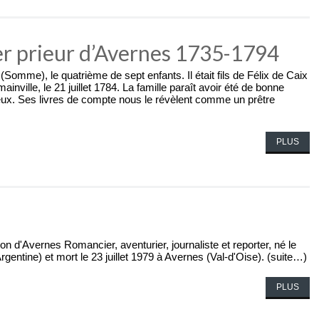
ier prieur d’Avernes 1735-1794
Somme), le quatrième de sept enfants. Il était fils de Félix de Caix
ville, le 21 juillet 1784. La famille paraît avoir été de bonne
igieux. Ses livres de compte nous le révèlent comme un prêtre
PLUS
n d'Avernes Romancier, aventurier, journaliste et reporter, né le
Argentine) et mort le 23 juillet 1979 à Avernes (Val-d'Oise). (suite…)
PLUS